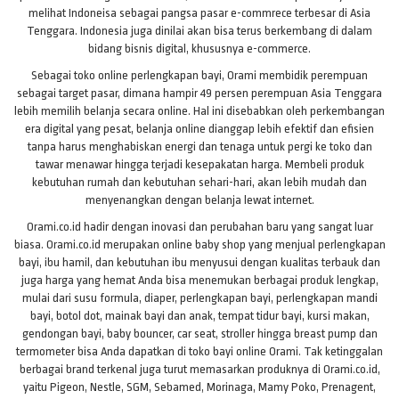
melihat Indoneisa sebagai pangsa pasar e-commrece terbesar di Asia
Tenggara. Indonesia juga dinilai akan bisa terus berkembang di dalam
bidang bisnis digital, khususnya e-commerce.
Sebagai toko online perlengkapan bayi, Orami membidik perempuan
sebagai target pasar, dimana hampir 49 persen perempuan Asia Tenggara
lebih memilih belanja secara online. Hal ini disebabkan oleh perkembangan
era digital yang pesat, belanja online dianggap lebih efektif dan efisien
tanpa harus menghabiskan energi dan tenaga untuk pergi ke toko dan
tawar menawar hingga terjadi kesepakatan harga. Membeli produk
kebutuhan rumah dan kebutuhan sehari-hari, akan lebih mudah dan
menyenangkan dengan belanja lewat internet.
Orami.co.id hadir dengan inovasi dan perubahan baru yang sangat luar
biasa. Orami.co.id merupakan online baby shop yang menjual perlengkapan
bayi, ibu hamil, dan kebutuhan ibu menyusui dengan kualitas terbauk dan
juga harga yang hemat Anda bisa menemukan berbagai produk lengkap,
mulai dari susu formula, diaper, perlengkapan bayi, perlengkapan mandi
bayi, botol dot, mainak bayi dan anak, tempat tidur bayi, kursi makan,
gendongan bayi, baby bouncer, car seat, stroller hingga breast pump dan
termometer bisa Anda dapatkan di toko bayi online Orami. Tak ketinggalan
berbagai brand terkenal juga turut memasarkan produknya di Orami.co.id,
yaitu Pigeon, Nestle, SGM, Sebamed, Morinaga, Mamy Poko, Prenagent,