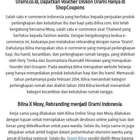
Orami.co.id, Dapatkan Voucher Diskon Orami Hanya di
ShopCoupons
Salah satu e-commerce Indonesia yang berfokus kepada penjualan produk
perlengkapan dan kebutuhan ibu dan bayi yaitu Bilna.com, kini telah
bergabung bersama Moxy, salah satu e-commrece asal Thailand yang
berfokus kepada fashion wanita. Dengan bergabungnya kedua e-
commerce ini, keduanya pun melakukan rebranding dengan nama 'Orami'.
Dahulunya Bilna merupakan situs e-commerce yang menjual perlengkapan
bayi, ibu hamil, kecantikan, dan perlengkapan rumah tangga, yang didirikan
oleh Ferry Tenka dan Gusmantara Ekamukti Himawan yang merupakan
founder dari Groupon. Pada awalnya Bilna merupakan website belanja
yang hanya menyediakan produk kebutuhan bayi dan ibu hamil. Memasuki
tahun pertamanya pada Februari 2014, Bilna menambah kategori
perlengkapan rumah dan diakhir tahun 2014 Bilna kembali menambah
kategori kecantikan dan kebutuhan rumah tangga.
Bilna X Moxy, Rebranding menjadi Orami Indonesia
.
Kerja sama yang dilakukan oleh Bilna Online Shop dan Moxy dilakukan
dengan tujuan untuk menciptakan sebuah destinasi online paling luas dan
besar yang didedikasikan untuk para wanita. Selain itu, kerja sama ini juga
ditujukan untuk ambil bagian dalam pertumbuhan ekonomi wanita yang
pesat di kedua regional. Selain itu,
Orami Bilna
sendiri dipilih Moxy karena