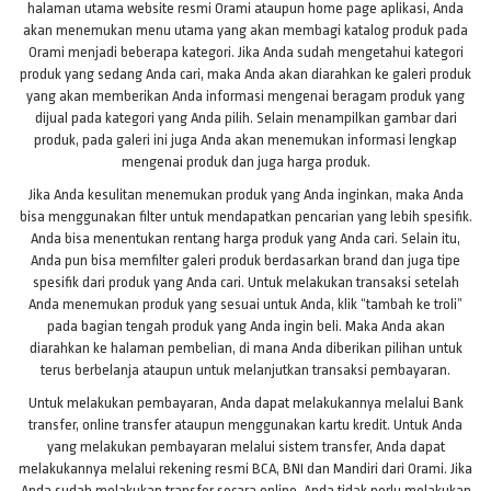
halaman utama website resmi Orami ataupun home page aplikasi, Anda
akan menemukan menu utama yang akan membagi katalog produk pada
Orami menjadi beberapa kategori. Jika Anda sudah mengetahui kategori
produk yang sedang Anda cari, maka Anda akan diarahkan ke galeri produk
yang akan memberikan Anda informasi mengenai beragam produk yang
dijual pada kategori yang Anda pilih. Selain menampilkan gambar dari
produk, pada galeri ini juga Anda akan menemukan informasi lengkap
mengenai produk dan juga harga produk.
Jika Anda kesulitan menemukan produk yang Anda inginkan, maka Anda
bisa menggunakan filter untuk mendapatkan pencarian yang lebih spesifik.
Anda bisa menentukan rentang harga produk yang Anda cari. Selain itu,
Anda pun bisa memfilter galeri produk berdasarkan brand dan juga tipe
spesifik dari produk yang Anda cari. Untuk melakukan transaksi setelah
Anda menemukan produk yang sesuai untuk Anda, klik “tambah ke troli”
pada bagian tengah produk yang Anda ingin beli. Maka Anda akan
diarahkan ke halaman pembelian, di mana Anda diberikan pilihan untuk
terus berbelanja ataupun untuk melanjutkan transaksi pembayaran.
Untuk melakukan pembayaran, Anda dapat melakukannya melalui Bank
transfer, online transfer ataupun menggunakan kartu kredit. Untuk Anda
yang melakukan pembayaran melalui sistem transfer, Anda dapat
melakukannya melalui rekening resmi BCA, BNI dan Mandiri dari Orami. Jika
Anda sudah melakukan transfer secara online, Anda tidak perlu melakukan