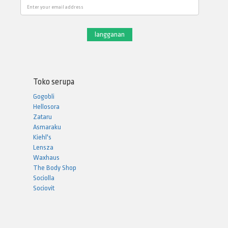
Email
Toko serupa
Gogobli
Hellosora
Zataru
Asmaraku
Kiehl's
Lensza
Waxhaus
The Body Shop
Sociolla
Sociovit