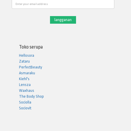
Email
Toko serupa
Hellosora
Zataru
PerfectBeauty
Asmaraku
Kiehl's
Lensza
Waxhaus
The Body Shop
Sociolla
Sociovit