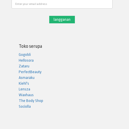
Email
Toko serupa
Gogobli
Hellosora
Zataru
PerfectBeauty
Asmaraku
Kiehl's
Lensza
Waxhaus
The Body Shop
Sociolla