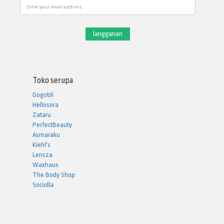
Email
Toko serupa
Gogobli
Hellosora
Zataru
PerfectBeauty
Asmaraku
Kiehl's
Lensza
Waxhaus
The Body Shop
Sociolla